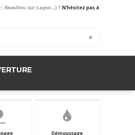
é ; Beaulieu sur Layon…) ?
N’hésitez pas à
VERTURE
nage
Démoussage