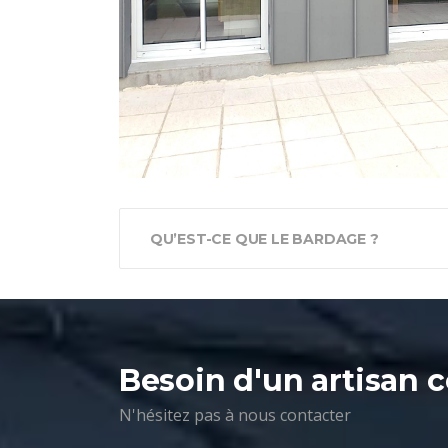
QU’EST-CE QUE LE BARDAGE ?
Besoin d'un
artisan 
N'hésitez pas à nous contacter