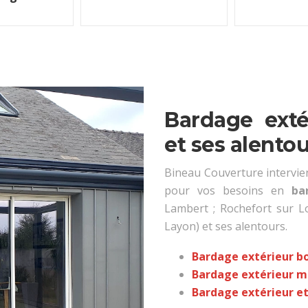
Bardage exté
et ses alento
Bineau Couverture intervien
pour vos besoins en
ba
Lambert ; Rochefort sur Lo
Layon) et ses alentours.
Bardage extérieur bo
Bardage extérieur m
Bardage extérieur et