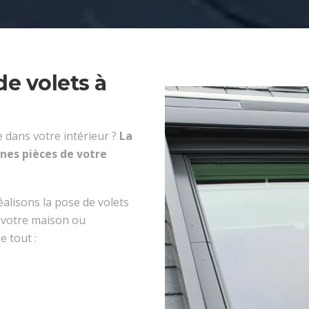
e volets à
e dans votre intérieur ?
La
ines pièces de votre
alisons la pose de volets
s votre maison ou
 tout :