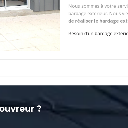
Nous sommes à votre servi
bardage extérieur. Nous vi
de réaliser le bardage ext
Besoin d’un bardage extérie
couvreur ?