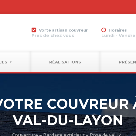
0
Vorte artisan couvreur
Horaires
Près de chez vous
Lundi - Vendred
CES
RÉALISATIONS
PRÉSEN
VOTRE COUVREUR 
VAL-DU-LAYON
Couverture – Bardage extérieur – Pose de vélux…